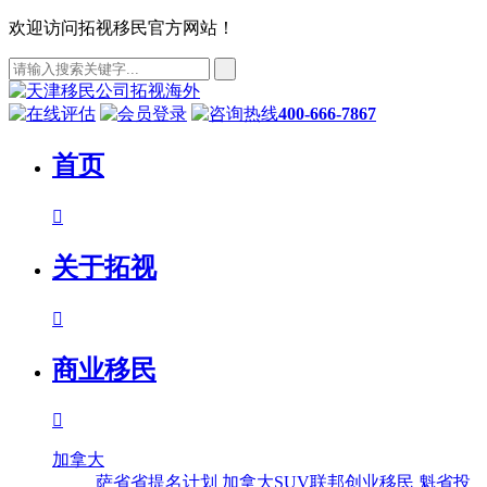
欢迎访问拓视移民官方网站！
400-666-7867
首页

关于拓视

商业移民

加拿大
萨省省提名计划
加拿大SUV联邦创业移民
魁省投