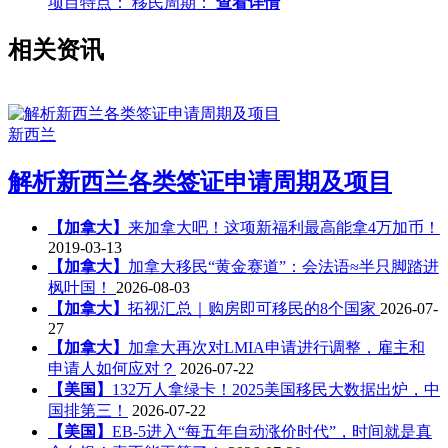
项目特点：
移民周期：
查看详情
相关资讯
新西兰
解析新西兰各类签证申请周期及项目
【加拿大】
来加拿大吧！这项新福利最高能拿4万加币！
2019-03-13
【加拿大】
加拿大移民“黄金赛道”：会法语≈半只脚踏进
枫叶国！
2026-08-03
【加拿大】
拓视汇总｜购房即可移民的8个国家
2026-07-
27
【加拿大】
加拿大再次对LMIA申请进行调整，雇主和
申请人如何应对？
2026-07-22
【美国】
132万人拿绿卡！2025美国移民大数据出炉，中
国排第三！
2026-07-22
【美国】
EB-5进入“每五年自动涨价时代”，时间就是真