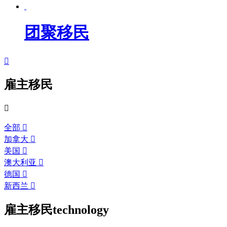
团聚移民

雇主移民

全部

加拿大

美国

澳大利亚

德国

新西兰

雇主移民
technology