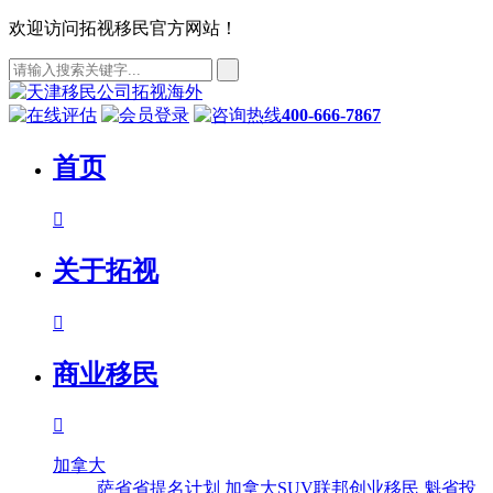
欢迎访问拓视移民官方网站！
400-666-7867
首页

关于拓视

商业移民

加拿大
萨省省提名计划
加拿大SUV联邦创业移民
魁省投